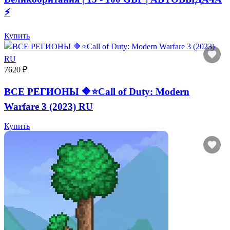
⚡️
Купить
7620 ₽
ВСЕ РЕГИОНЫ 🔶⭐Call of Duty: Modern
Warfare 3 (2023) RU
Купить