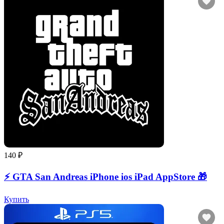
140 ₽
⚡️ GTA San Andreas iPhone ios iPad AppStore 🎁
Купить