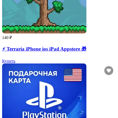
140 ₽
⚡️ Terraria iPhone ios iPad Appstore 🎁
Купить