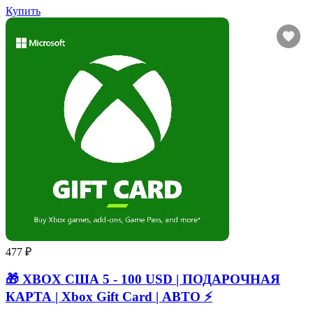
Купить
477 ₽
🎁 XBOX США 5 - 100 USD | ПОДАРОЧНАЯ
КАРТА | Xbox Gift Card | АВТО ⚡