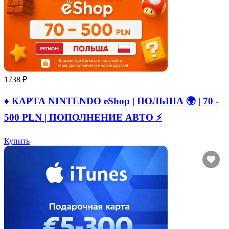
1738 ₽
♦️ КАРТА NINTENDO eShop | ПОЛЬША 🌍 | 70 -
500 PLN | ПОПОЛНЕНИЕ АВТО ⚡
Купить