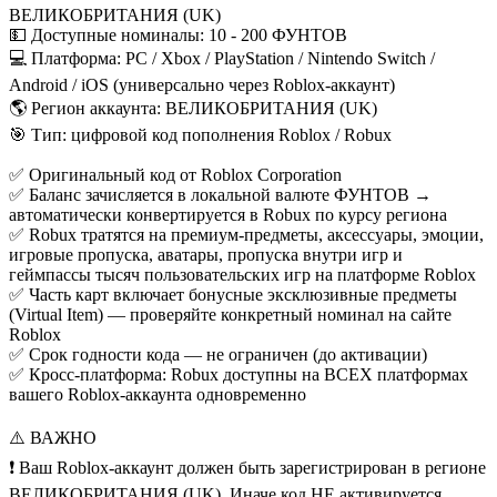
ВЕЛИКОБРИТАНИЯ (UK)
💵 Доступные номиналы: 10 - 200 ФУНТОВ
💻 Платформа: PC / Xbox / PlayStation / Nintendo Switch /
Android / iOS (универсально через Roblox-аккаунт)
🌎 Регион аккаунта: ВЕЛИКОБРИТАНИЯ (UK)
🎯 Тип: цифровой код пополнения Roblox / Robux
✅ Оригинальный код от Roblox Corporation
✅ Баланс зачисляется в локальной валюте ФУНТОВ →
автоматически конвертируется в Robux по курсу региона
✅ Robux тратятся на премиум-предметы, аксессуары, эмоции,
игровые пропуска, аватары, пропуска внутри игр и
геймпассы тысяч пользовательских игр на платформе Roblox
✅ Часть карт включает бонусные эксклюзивные предметы
(Virtual Item) — проверяйте конкретный номинал на сайте
Roblox
✅ Срок годности кода — не ограничен (до активации)
✅ Кросс-платформа: Robux доступны на ВСЕХ платформах
вашего Roblox-аккаунта одновременно
⚠️ ВАЖНО
❗ Ваш Roblox-аккаунт должен быть зарегистрирован в регионе
ВЕЛИКОБРИТАНИЯ (UK). Иначе код НЕ активируется.