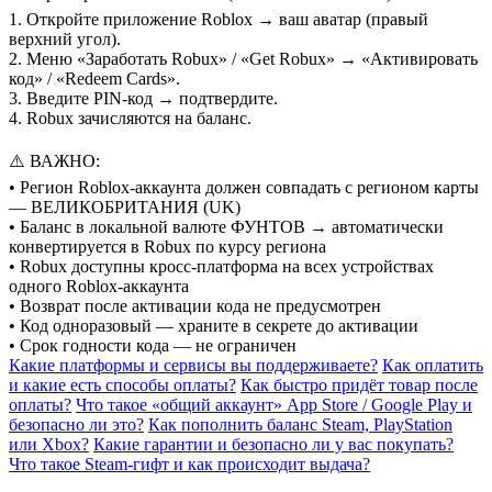
1. Откройте приложение Roblox → ваш аватар (правый
верхний угол).
2. Меню «Заработать Robux» / «Get Robux» → «Активировать
код» / «Redeem Cards».
3. Введите PIN-код → подтвердите.
4. Robux зачисляются на баланс.
⚠️ ВАЖНО:
• Регион Roblox-аккаунта должен совпадать с регионом карты
— ВЕЛИКОБРИТАНИЯ (UK)
• Баланс в локальной валюте ФУНТОВ → автоматически
конвертируется в Robux по курсу региона
• Robux доступны кросс-платформа на всех устройствах
одного Roblox-аккаунта
• Возврат после активации кода не предусмотрен
• Код одноразовый — храните в секрете до активации
• Срок годности кода — не ограничен
Какие платформы и сервисы вы поддерживаете?
Как оплатить
и какие есть способы оплаты?
Как быстро придёт товар после
оплаты?
Что такое «общий аккаунт» App Store / Google Play и
безопасно ли это?
Как пополнить баланс Steam, PlayStation
или Xbox?
Какие гарантии и безопасно ли у вас покупать?
Что такое Steam-гифт и как происходит выдача?