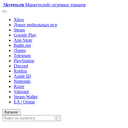
Skyress
.ru
Маркетплейс игровых товаров
Xbox
Донат мобильных игр
Steam
Google Play
App Store
Battle.net
iTunes
Telegram
PlayStation
Discord
Roblox
Apple ID
Nintendo
Razer
Valorant
Steam Wallet
EA / Origin
Каталог