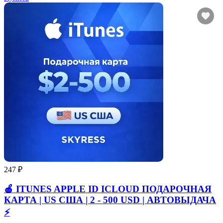
247 ₽
🍎 ITUNES APPLE ID ICLOUD ПОДАРОЧНАЯ
КАРТА | US США | 2 - 500 USD | АВТОВЫДАЧА
⚡️