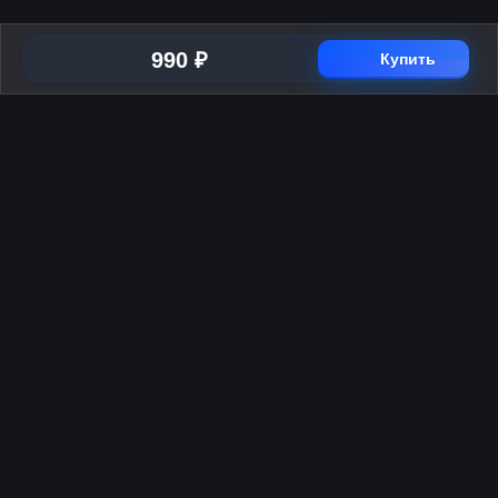
990 ₽
Купить
Способы оплаты
2026 © Skyress — маркетплейс игровых товаров.
Все права защищены.
Информация
Политика возврата и обмена
Публичная оферта
Политика конфиденциальности
Техническая поддержка