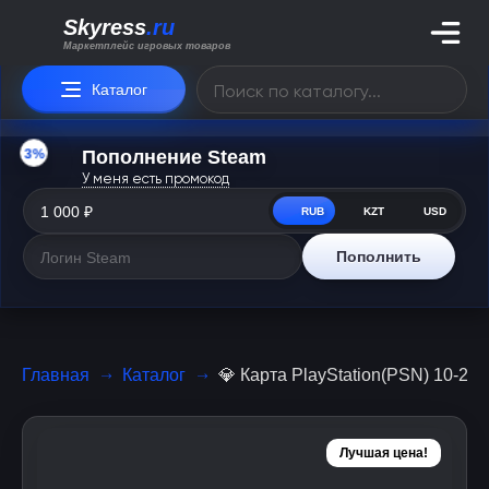
Skyress
.ru
Маркетплейс игровых товаров
Каталог
3%
Пополнение Steam
У меня есть промокод
RUB
KZT
USD
Пополнить
Главная
Каталог
💎 Карта PlayStation(PSN) 10-
Лучшая цена!