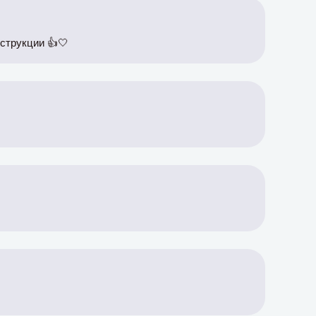
трукции 👍🤍