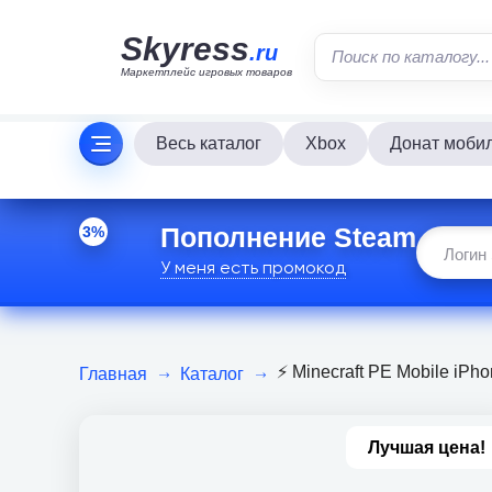
Skyress
.ru
Маркетплейс игровых товаров
Весь каталог
Xbox
Донат моби
Пополнение Steam
3%
У меня есть промокод
⚡️ Minecraft PE Mobile iPho
Главная
Каталог
Лучшая цена!