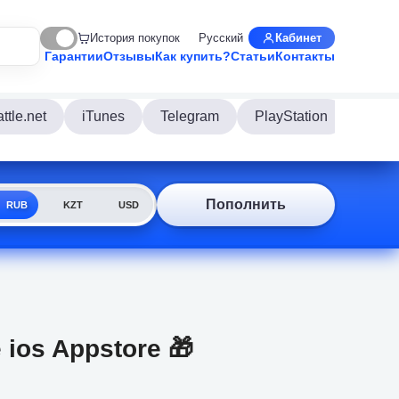
История покупок
Русский
Кабинет
Гарантии
Отзывы
Как купить?
Статьи
Контакты
ttle.net
iTunes
Telegram
PlayStation
Disco
Пополнить
RUB
KZT
USD
 ios Appstore 🎁