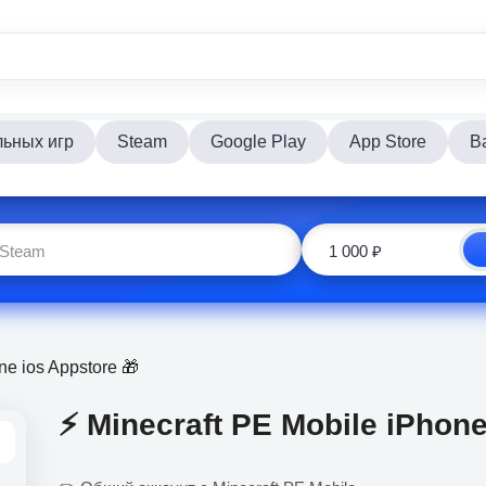
льных игр
Steam
Google Play
App Store
Ba
ne ios Appstore 🎁
⚡️ Minecraft PE Mobile iPhone