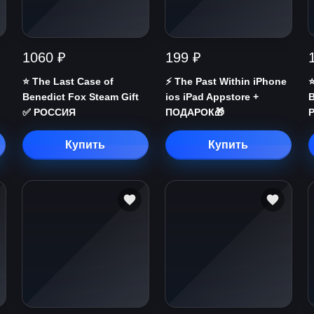
1060 ₽
199 ₽
⭐️ The Last Case of
⚡️ The Past Within iPhone
⭐
Benedict Fox Steam Gift
ios iPad Appstore +
B
✅ РОССИЯ
ПОДАРОК🎁
Купить
Купить