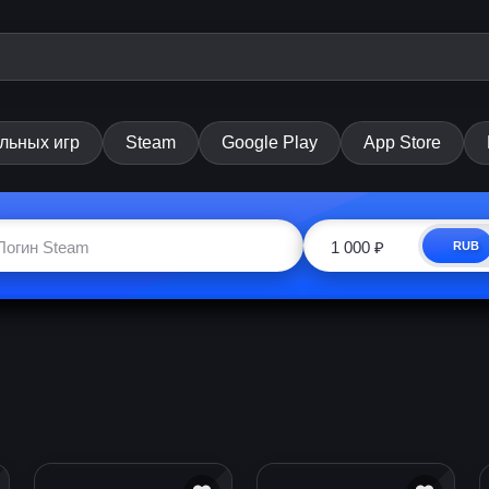
льных игр
Steam
Google Play
App Store
RUB