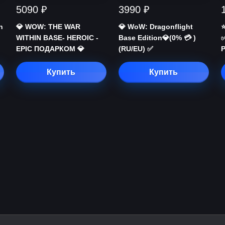
5090 ₽
3990 ₽
n
💎 WOW: THE WAR
💎 WoW: Dragonflight
⭐
WITHIN BASE- HEROIC -
Base Edition💎(0% 💳 )
EPIC ПОДАРКОМ 💎
(RU/EU) ✅
Купить
Купить