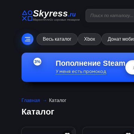
Skyress
.ru
Маркетплейс игровых товаров
Весь каталог
Xbox
Донат моби
Пополнение Steam
3%
У меня есть промокод
Главная
Каталог
Каталог