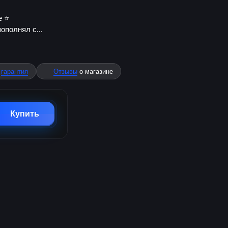
 ⭐️
ополнял с...
%
гарантия
Отзывы
о магазине
Купить