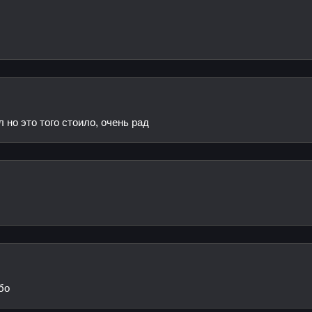
 но это того стоило, очень рад
бо