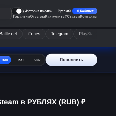
История покупок
Русский
Кабинет
Гарантии
Отзывы
Как купить?
Статьи
Контакты
Battle.net
iTunes
Telegram
PlayStation
Di
Пополнить
RUB
KZT
USD
Steam в РУБЛЯХ (RUB) ₽