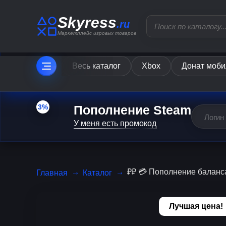
Skyress
.ru
Маркетплейс игровых товаров
Весь каталог
Xbox
Донат моби
Пополнение Steam
3%
У меня есть промокод
₽₽ 💳 Пополнение балан
Главная
Каталог
Лучшая цена!