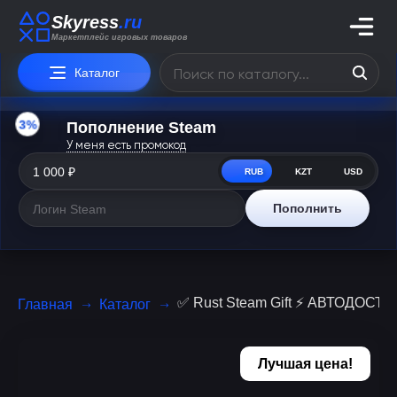
Skyress
.ru
Маркетплейс игровых товаров
Каталог
3%
Пополнение Steam
У меня есть промокод
RUB
KZT
USD
Пополнить
✅ Rust Steam Gift ⚡ АВТОДОСТ
Главная
Каталог
Лучшая цена!