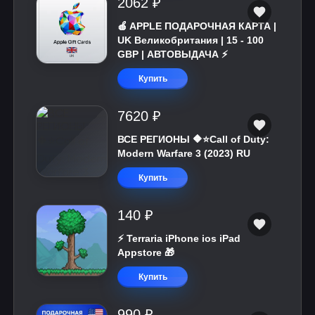
2062 ₽
🍎 APPLE ПОДАРОЧНАЯ КАРТА |
UK Великобритания | 15 - 100
GBP | АВТОВЫДАЧА ⚡️
Купить
7620 ₽
ВСЕ РЕГИОНЫ 🔶⭐Call of Duty:
Modern Warfare 3 (2023) RU
Купить
140 ₽
⚡️ Terraria iPhone ios iPad
Appstore 🎁
Купить
990 ₽