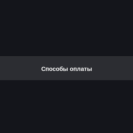
Способы оплаты
2026 © Skyress — маркетплейс игровых товаров.
Все права защищены.
Информация
Политика возврата и обмена
Публичная оферта