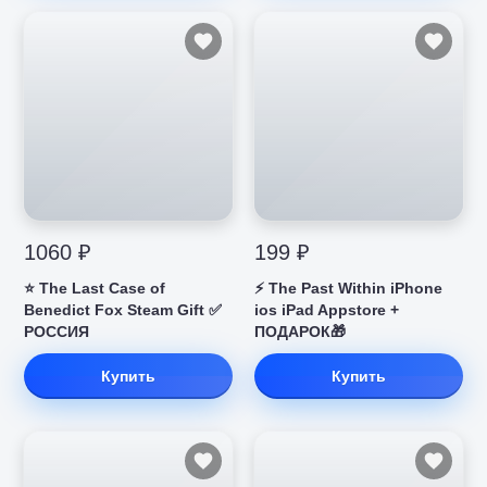
1060 ₽
199 ₽
⭐️ The Last Case of
⚡️ The Past Within iPhone
Benedict Fox Steam Gift ✅
ios iPad Appstore +
РОССИЯ
ПОДАРОК🎁
Купить
Купить