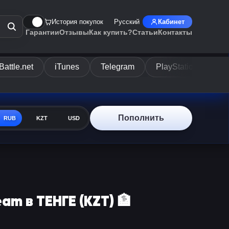
История покупок
Русский
Кабинет
Гарантии
Отзывы
Как купить?
Статьи
Контакты
Battle.net
iTunes
Telegram
PlayStation
Di
Пополнить
RUB
KZT
USD
am в ТЕНГЕ (KZT) 🏦