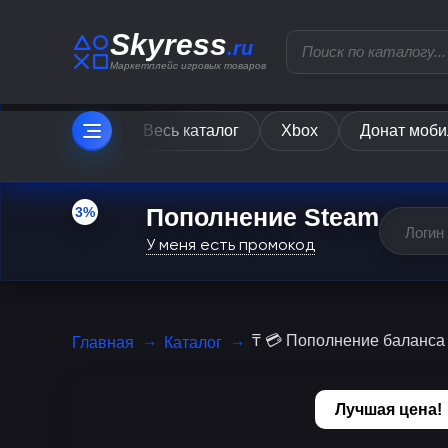
Skyress
.ru
Маркетплейс игровых товаров
Весь каталог
Xbox
Донат моби
Пополнение Steam
3%
У меня есть промокод
₸ 💳 Пополнение баланса
Главная
Каталог
Лучшая цена!