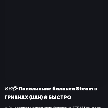
₴₴💳 Пополнение баланса Steam в
ГРИВНАХ (UAH) ₴ БЫСТРО
⭐️ Вы покупаете пополнение баланса на STEAM аккаунте