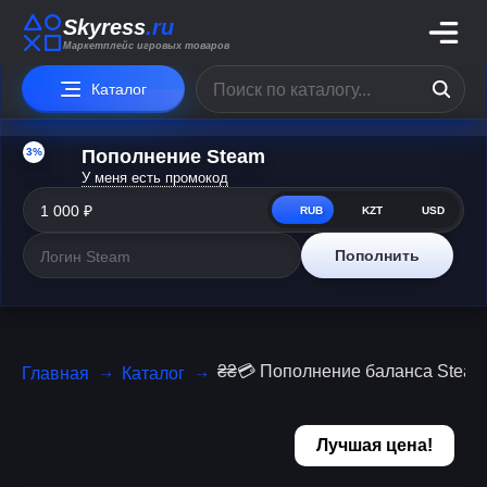
Skyress
.ru
Маркетплейс игровых товаров
Каталог
3%
Пополнение Steam
У меня есть промокод
RUB
KZT
USD
Пополнить
₴₴💳 Пополнение баланса Stea
Главная
Каталог
Лучшая цена!