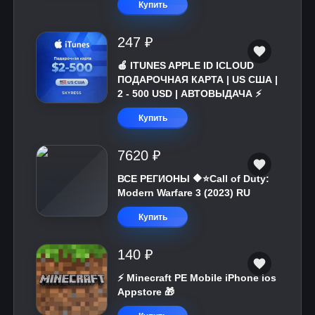
Купить
247 ₽
🍎 ITUNES APPLE ID ICLOUD
ПОДАРОЧНАЯ КАРТА | US США |
2 - 500 USD | АВТОВЫДАЧА ⚡️
Купить
7620 ₽
ВСЕ РЕГИОНЫ 🔶⭐Call of Duty:
Modern Warfare 3 (2023) RU
Купить
140 ₽
⚡️ Minecraft PE Mobile iPhone ios
Appstore 🎁