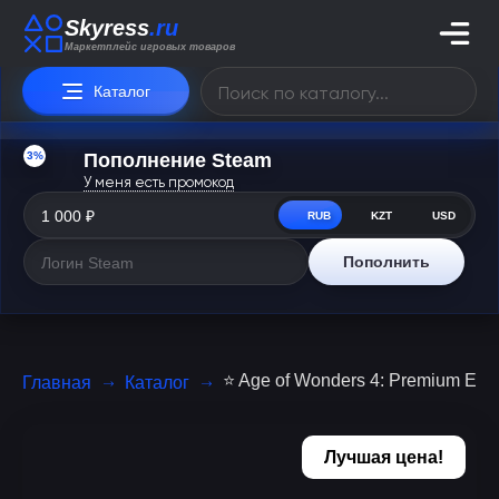
Skyress
.ru
Маркетплейс игровых товаров
Каталог
3%
Пополнение Steam
У меня есть промокод
RUB
KZT
USD
Пополнить
⭐ Age of Wonders 4: Premium Edi
Главная
Каталог
Лучшая цена!