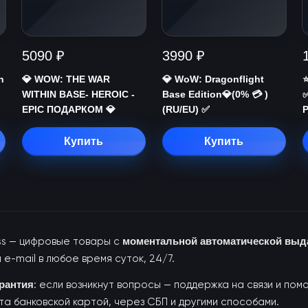
5090 ₽
3990 ₽
n
💎 WOW: THE WAR
💎 WoW: Dragonflight
⭐
WITHIN BASE- HEROIC -
Base Edition💎(0% 💳 )
EPIC ПОДАРКОМ 💎
(RU/EU) ✅
Купить
Купить
ess — цифровые товары с
моментальной автоматической выд
 e-mail в любое время суток, 24/7.
арантия
: если возникнут вопросы — поддержка на связи и пом
та банковской картой, через СБП и другими способами.