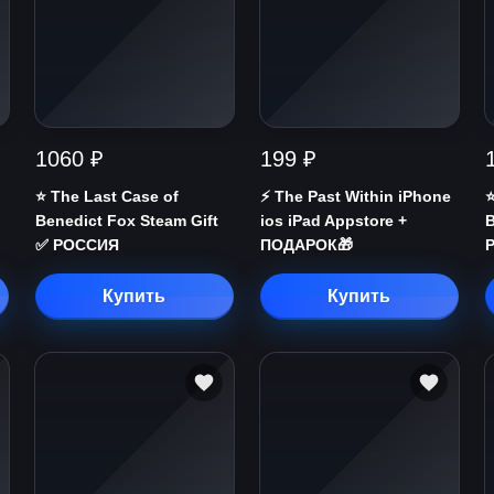
1060 ₽
199 ₽
⭐️ The Last Case of
⚡️ The Past Within iPhone
⭐
Benedict Fox Steam Gift
ios iPad Appstore +
B
✅ РОССИЯ
ПОДАРОК🎁
Купить
Купить