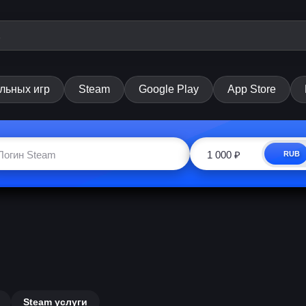
льных игр
Steam
Google Play
App Store
RUB
Steam услуги