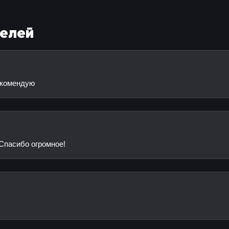
телей
екомендую
Спасибо огромное!