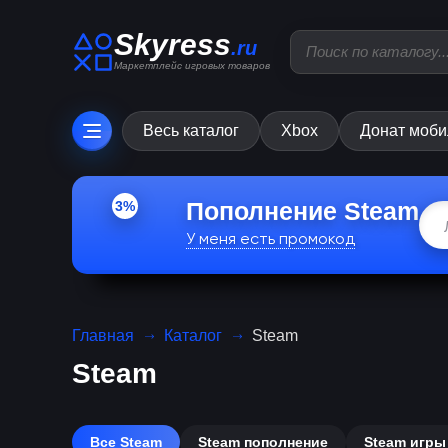
Skyress
.ru
Маркетплейс игровых товаров
Весь каталог
Xbox
Донат моби
3%
Пополнение Steam
У меня есть промокод
Главная
Каталог
Steam
Steam
Все Steam
Steam пополнение
Steam игры