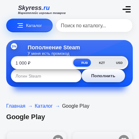
Skyress
.ru
Маркетплейс игровых товаров
Каталог
3%
Пополнение Steam
У меня есть промокод
RUB
KZT
USD
Пополнить
Главная
Каталог
Google Play
Google Play