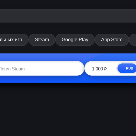
льных игр
Steam
Google Play
App Store
RUB