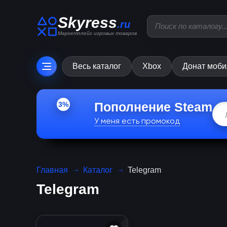
Skyress
.ru
Маркетплейс игровых товаров
Весь каталог
Xbox
Донат моби
Пополнение Steam
3%
У меня есть промокод
Главная
Каталог
Telegram
Telegram