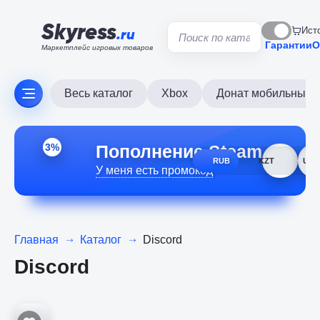
Skyress
Ист
.ru
Гарантии
О
Маркетплейс игровых товаров
Весь каталог
Xbox
Донат мобильных и
Пополнение Steam
3%
RUB
KZT
USD
У меня есть промокод
Главная
Каталог
Discord
Discord