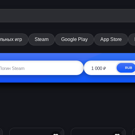
льных игр
Steam
Google Play
App Store
RUB