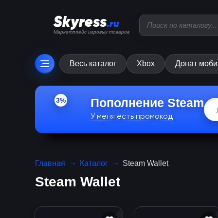
Skyress
.ru
Маркетплейс игровых товаров
Весь каталог
Xbox
Донат моби
Пополнение Steam
3%
У меня есть промокод
Главная
Каталог
Steam Wallet
Steam Wallet