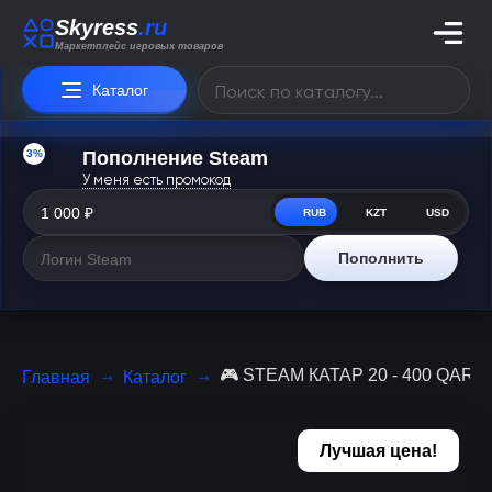
Skyress
.ru
Маркетплейс игровых товаров
Каталог
3%
Пополнение Steam
У меня есть промокод
RUB
KZT
USD
Пополнить
🎮 STEAM КАТАР 20 - 400 QAR |
Главная
Каталог
Лучшая цена!