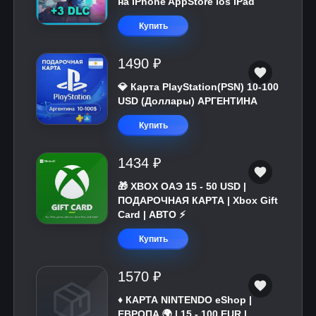
на iPhone AppStore ios iPad
Купить
1490 ₽
💎 Карта PlayStation(PSN) 10-100
USD (Доллары) АРГЕНТИНА
Купить
1434 ₽
🎁 XBOX ОАЭ 15 - 50 USD |
ПОДАРОЧНАЯ КАРТА | Xbox Gift
Card | АВТО ⚡
Купить
1570 ₽
♦️ КАРТА NINTENDO eShop |
ЕВРОПА 🌍 | 15 - 100 EUR |