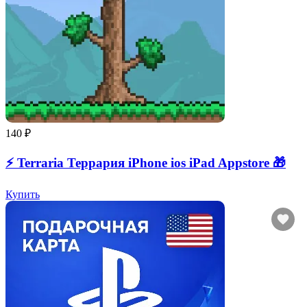
140 ₽
⚡️ Terraria Террария iPhone ios iPad Appstore 🎁
Купить