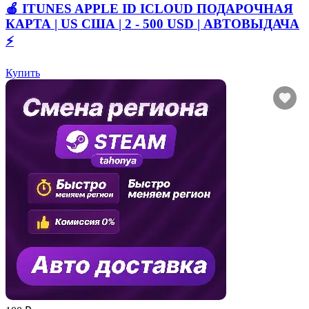
🍎 ITUNES APPLE ID ICLOUD ПОДАРОЧНАЯ
КАРТА | US США | 2 - 500 USD | АВТОВЫДАЧА
⚡️
Купить