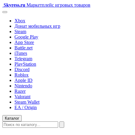
Skyress
.ru
Маркетплейс игровых товаров
Xbox
Донат мобильных игр
Steam
Google Play
App Store
Battle.net
iTunes
Telegram
PlayStation
Discord
Roblox
Apple ID
Nintendo
Razer
Valorant
Steam Wallet
EA / Origin
Каталог