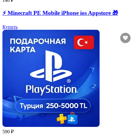
140 ₽
⚡️ Minecraft PE Mobile iPhone ios Appstore 🎁
Купить
590 ₽