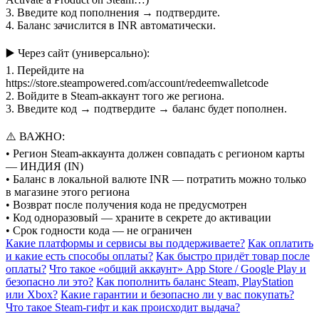
3. Введите код пополнения → подтвердите.
4. Баланс зачислится в INR автоматически.
▶️ Через сайт (универсально):
1. Перейдите на
https://store.steampowered.com/account/redeemwalletcode
2. Войдите в Steam-аккаунт того же региона.
3. Введите код → подтвердите → баланс будет пополнен.
⚠️ ВАЖНО:
• Регион Steam-аккаунта должен совпадать с регионом карты
— ИНДИЯ (IN)
• Баланс в локальной валюте INR — потратить можно только
в магазине этого региона
• Возврат после получения кода не предусмотрен
• Код одноразовый — храните в секрете до активации
• Срок годности кода — не ограничен
Какие платформы и сервисы вы поддерживаете?
Как оплатить
и какие есть способы оплаты?
Как быстро придёт товар после
оплаты?
Что такое «общий аккаунт» App Store / Google Play и
безопасно ли это?
Как пополнить баланс Steam, PlayStation
или Xbox?
Какие гарантии и безопасно ли у вас покупать?
Что такое Steam-гифт и как происходит выдача?