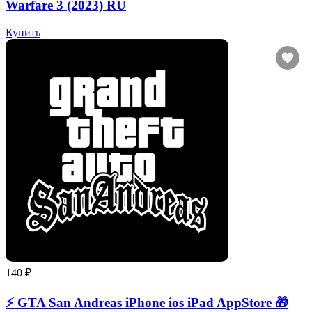
Warfare 3 (2023) RU
Купить
140 ₽
⚡️ GTA San Andreas iPhone ios iPad AppStore 🎁