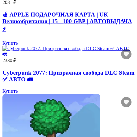
2081 ₽
🍎 APPLE ПОДАРОЧНАЯ КАРТА | UK
Великобритания | 15 - 100 GBP | АВТОВЫДАЧА
⚡️
Купить
2330 ₽
Cyberpunk 2077: Призрачная свобода DLC Steam
✅ АВТО 🚛
Купить