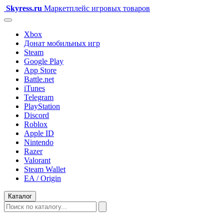
Skyress
.ru
Маркетплейс игровых товаров
Xbox
Донат мобильных игр
Steam
Google Play
App Store
Battle.net
iTunes
Telegram
PlayStation
Discord
Roblox
Apple ID
Nintendo
Razer
Valorant
Steam Wallet
EA / Origin
Каталог