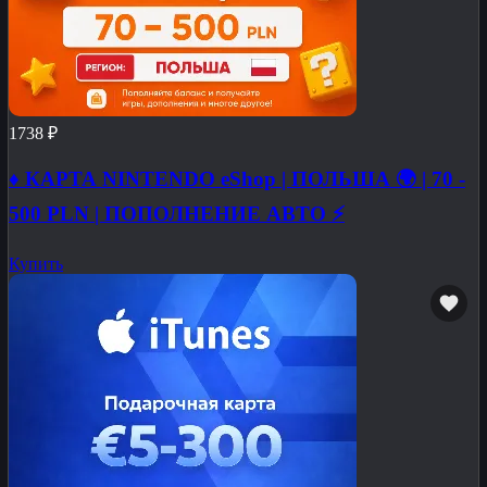
1738 ₽
♦️ КАРТА NINTENDO eShop | ПОЛЬША 🌍 | 70 -
500 PLN | ПОПОЛНЕНИЕ АВТО ⚡
Купить