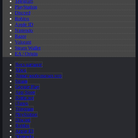
Telegram
PlayStation
Discord
Roblox
Apple ID
Nintendo
Razer
Valorant
Steam Wallet
EA / Origin
Весь каталог
Xbox
Донат мобильных игр
Steam
Google Play
App Store
Battle.net
iTunes
Telegram
PlayStation
Discord
Roblox
Apple ID
Nintendo