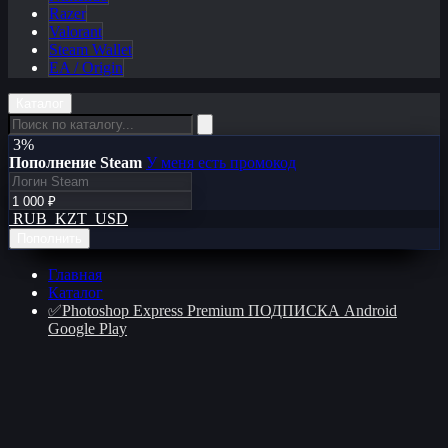
Razer
Valorant
Steam Wallet
EA / Origin
Каталог
3%
Пополнение Steam
У меня есть промокод
RUB
KZT
USD
Пополнить
Главная
Каталог
✅Photoshop Express Premium ПОДПИСКА Android
Google Play