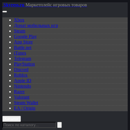
Skyress
.ru
Маркетплейс игровых товаров
Xbox
Донат мобильных игр
Steam
Google Play
App Store
Battle.net
iTunes
Telegram
PlayStation
Discord
Roblox
Apple ID
Nintendo
Razer
Valorant
Steam Wallet
EA / Origin
Каталог