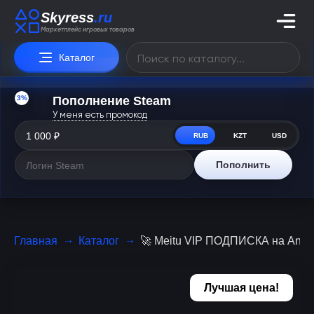
Skyress
.ru
Маркетплейс игровых товаров
Каталог
3%
Пополнение Steam
У меня есть промокод
RUB
KZT
USD
Пополнить
Главная
Каталог
🚀 Meitu VIP ПОДПИСКА на Andro
Лучшая цена!