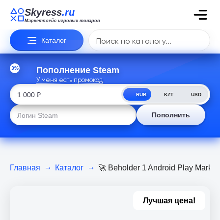
Skyress
.ru
Маркетплейс игровых товаров
Каталог
3%
Пополнение Steam
У меня есть промокод
RUB
KZT
USD
Пополнить
Главная
Каталог
🚀 Beholder 1 Android Play Market
Лучшая цена!