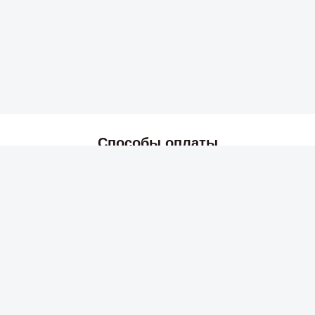
Способы оплаты
2026 © Skyress — маркетплейс игровых товаров.
Все права защищены.
Информация
Политика возврата и обмена
Публичная оферта
Политика конфиденциальности