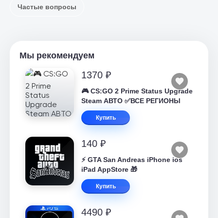
Частые вопросы
Мы рекомендуем
1370 ₽
🎮 CS:GO 2 Prime Status Upgrade
Steam АВТО ✅ВСЕ РЕГИОНЫ
Купить
140 ₽
⚡️ GTA San Andreas iPhone ios
iPad AppStore 🎁
Купить
4490 ₽