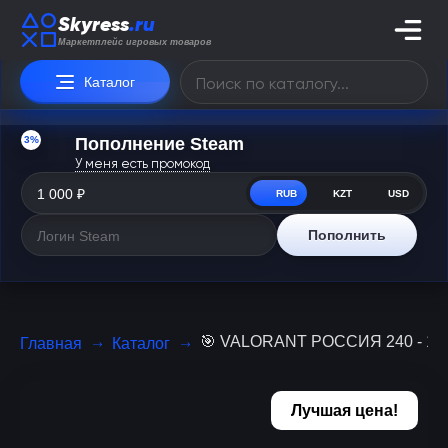
Skyress
.ru
Маркетплейс игровых товаров
Каталог
3%
Пополнение Steam
У меня есть промокод
RUB
KZT
USD
Пополнить
🎯 VALORANT РОССИЯ 240 - 110
Главная
Каталог
Лучшая цена!