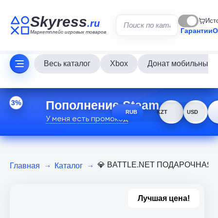
Skyress
Ист
.ru
Гарантии
О
Маркетплейс игровых товаров
Весь каталог
Xbox
Донат мобильных и
Пополнение Steam
3%
RUB
KZT
USD
У меня есть промокод
💎 BATTLE.NET ПОДАРОЧНАЯ КА
Главная
Каталог
Лучшая цена!