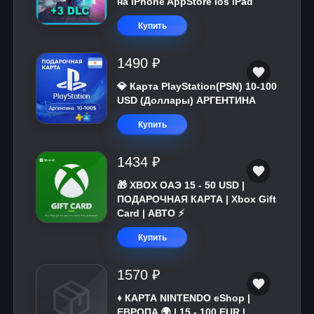
на iPhone AppStore ios iPad
Купить
1490 ₽
💎 Карта PlayStation(PSN) 10-100
USD (Доллары) АРГЕНТИНА
Купить
1434 ₽
🎁 XBOX ОАЭ 15 - 50 USD |
ПОДАРОЧНАЯ КАРТА | Xbox Gift
Card | АВТО ⚡
Купить
1570 ₽
♦️ КАРТА NINTENDO eShop |
ЕВРОПА 🌍 | 15 - 100 EUR |