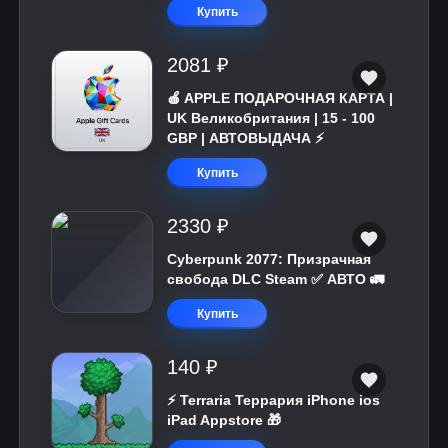
Купить
2081 ₽
🍎 APPLE ПОДАРОЧНАЯ КАРТА |
UK Великобритания | 15 - 100
GBP | АВТОВЫДАЧА ⚡️
Купить
2330 ₽
Cyberpunk 2077: Призрачная
свобода DLC Steam ✅ АВТО 🚛
Купить
140 ₽
⚡️ Terraria Террария iPhone ios
iPad Appstore 🎁