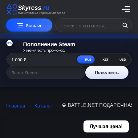
Skyress
.ru
Маркетплейс игровых товаров
Каталог
3%
Пополнение Steam
У меня есть промокод
RUB
KZT
USD
Пополнить
💎 BATTLE.NET ПОДАРОЧНАЯ КА
Главная
Каталог
Лучшая цена!