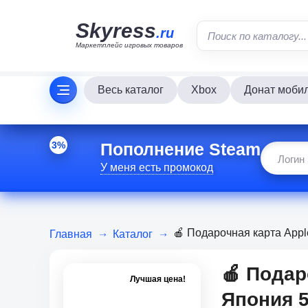
Skyress
.ru
Маркетплейс игровых товаров
Весь каталог
Xbox
Донат моби
Пополнение Steam
3%
У меня есть промокод
🍎 Подарочная карта Appl
Главная
Каталог
🍎 Подар
Лучшая цена!
Япония 5