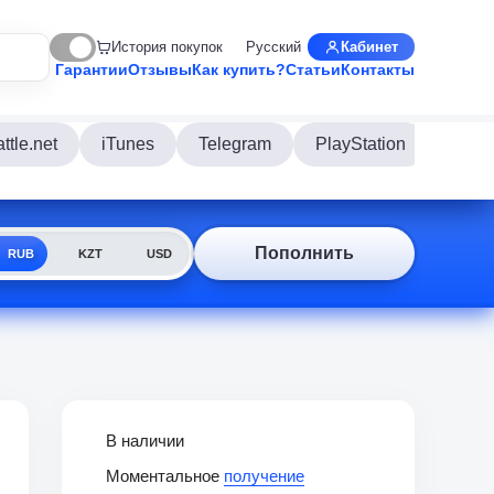
История покупок
Русский
Кабинет
Гарантии
Отзывы
Как купить?
Статьи
Контакты
ttle.net
iTunes
Telegram
PlayStation
Disco
Пополнить
RUB
KZT
USD
В наличии
Моментальное
получение