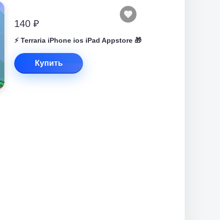
140 ₽
⚡️ Terraria iPhone ios iPad Appstore 🎁
Купить