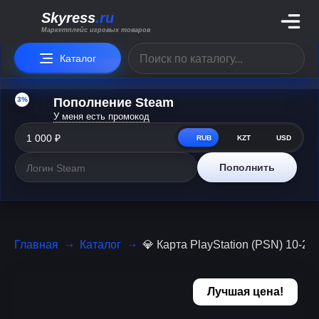
Skyress
.ru
Маркетплейс игровых товаров
Каталог
3%
Пополнение Steam
У меня есть промокод
RUB
KZT
USD
Пополнить
Главная
Каталог
💎 Карта PlayStation (PSN) 10-
Лучшая цена!