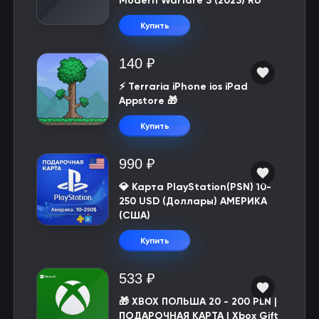
Modern Warfare 3 (2023) RU
Купить
140 ₽
⚡️ Terraria iPhone ios iPad
Appstore 🎁
Купить
990 ₽
💎 Карта PlayStation(PSN) 10-
250 USD (Доллары) АМЕРИКА
(США)
Купить
533 ₽
🎁 XBOX ПОЛЬША 20 - 200 PLN |
ПОДАРОЧНАЯ КАРТА | Xbox Gift