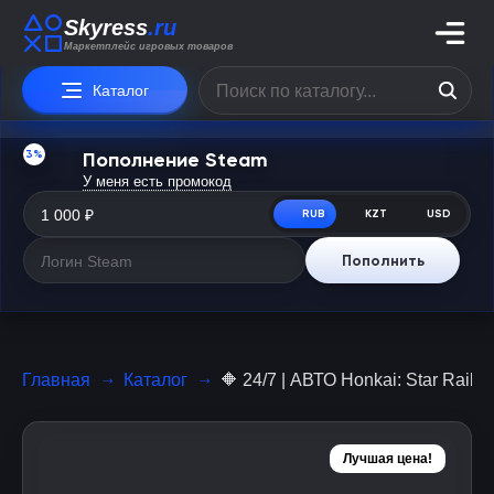
Skyress
.ru
Маркетплейс игровых товаров
Каталог
3%
Пополнение Steam
У меня есть промокод
RUB
KZT
USD
Пополнить
Главная
Каталог
🔶 24/7 | АВТО Honkai: Star R
Лучшая цена!