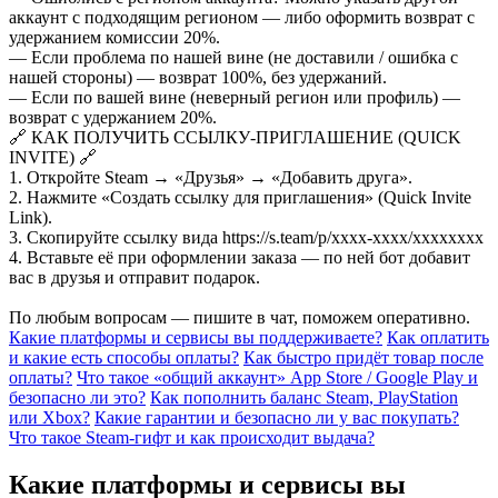
аккаунт с подходящим регионом — либо оформить возврат с
удержанием комиссии 20%.
— Если проблема по нашей вине (не доставили / ошибка с
нашей стороны) — возврат 100%, без удержаний.
— Если по вашей вине (неверный регион или профиль) —
возврат с удержанием 20%.
🔗 КАК ПОЛУЧИТЬ ССЫЛКУ-ПРИГЛАШЕНИЕ (QUICK
INVITE) 🔗
1. Откройте Steam → «Друзья» → «Добавить друга».
2. Нажмите «Создать ссылку для приглашения» (Quick Invite
Link).
3. Скопируйте ссылку вида https://s.team/p/xxxx-xxxx/xxxxxxxx
4. Вставьте её при оформлении заказа — по ней бот добавит
вас в друзья и отправит подарок.
По любым вопросам — пишите в чат, поможем оперативно.
Какие платформы и сервисы вы поддерживаете?
Как оплатить
и какие есть способы оплаты?
Как быстро придёт товар после
оплаты?
Что такое «общий аккаунт» App Store / Google Play и
безопасно ли это?
Как пополнить баланс Steam, PlayStation
или Xbox?
Какие гарантии и безопасно ли у вас покупать?
Что такое Steam-гифт и как происходит выдача?
Какие платформы и сервисы вы