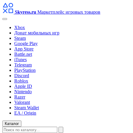
Skyress
.ru
Маркетплейс игровых товаров
Xbox
Донат мобильных игр
Steam
Google Play
App Store
Battle.net
iTunes
Telegram
PlayStation
Discord
Roblox
Apple ID
Nintendo
Razer
Valorant
Steam Wallet
EA / Origin
Каталог