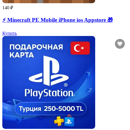
140 ₽
⚡️ Minecraft PE Mobile iPhone ios Appstore 🎁
Купить