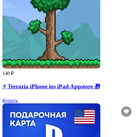
140 ₽
⚡️ Terraria iPhone ios iPad Appstore 🎁
Купить