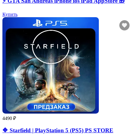
⚡️ GTA San Andreas iPhone ios iPad AppStore 🎁
Купить
4490 ₽
🔷 Starfield | PlayStation 5 (PS5) PS STORE