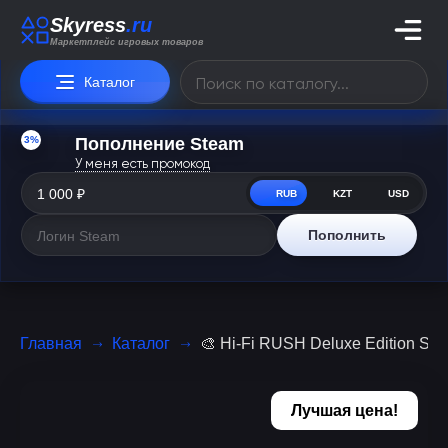
Skyress
.ru
Маркетплейс игровых товаров
Каталог
3%
Пополнение Steam
У меня есть промокод
RUB
KZT
USD
Пополнить
Главная
Каталог
🎨 Hi-Fi RUSH Deluxe Edition S
Лучшая цена!