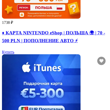
1738 ₽
♦️ КАРТА NINTENDO eShop | ПОЛЬША 🌍 | 70 -
500 PLN | ПОПОЛНЕНИЕ АВТО ⚡
Купить