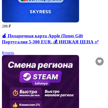
288 ₽
🍎 Подарочная карта Apple iTunes Gift
Португалия 5-300 EUR. 💰 НИЗКАЯ ЦЕНА ✅
Купить