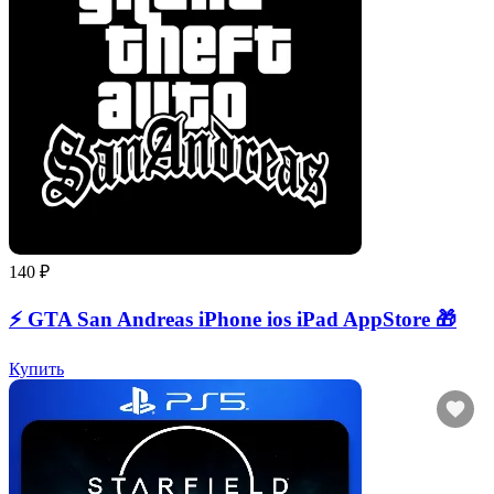
140 ₽
⚡️ GTA San Andreas iPhone ios iPad AppStore 🎁
Купить