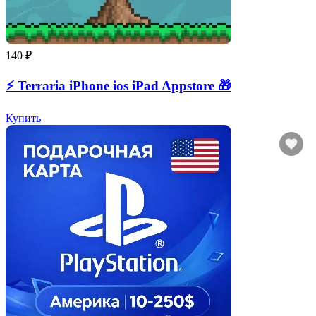
140 ₽
⚡️ Terraria iPhone ios iPad Appstore 🎁
Купить