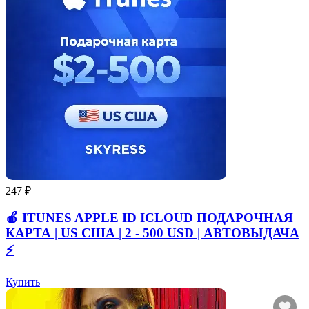
247 ₽
🍎 ITUNES APPLE ID ICLOUD ПОДАРОЧНАЯ
КАРТА | US США | 2 - 500 USD | АВТОВЫДАЧА
⚡️
Купить