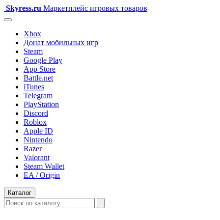
Skyress
.ru
Маркетплейс игровых товаров
Xbox
Донат мобильных игр
Steam
Google Play
App Store
Battle.net
iTunes
Telegram
PlayStation
Discord
Roblox
Apple ID
Nintendo
Razer
Valorant
Steam Wallet
EA / Origin
Каталог