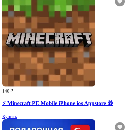
140 ₽
⚡️ Minecraft PE Mobile iPhone ios Appstore 🎁
Купить