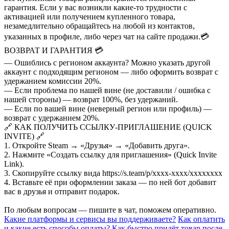
гарантия. Если у вас возникли какие-то трудности с
активацией или получением купленного товара,
незамедлительно обращайтесь на любой из контактов,
указанных в профиле, либо через чат на сайте продажи.
💳
ВОЗВРАТ И ГАРАНТИЯ 💳
— Ошиблись с регионом аккаунта? Можно указать другой
аккаунт с подходящим регионом — либо оформить возврат с
удержанием комиссии 20%.
— Если проблема по нашей вине (не доставили / ошибка с
нашей стороны) — возврат 100%, без удержаний.
— Если по вашей вине (неверный регион или профиль) —
возврат с удержанием 20%.
🔗 КАК ПОЛУЧИТЬ ССЫЛКУ-ПРИГЛАШЕНИЕ (QUICK
INVITE) 🔗
1. Откройте Steam → «Друзья» → «Добавить друга».
2. Нажмите «Создать ссылку для приглашения» (Quick Invite
Link).
3. Скопируйте ссылку вида https://s.team/p/xxxx-xxxx/xxxxxxxx
4. Вставьте её при оформлении заказа — по ней бот добавит
вас в друзья и отправит подарок.
По любым вопросам — пишите в чат, поможем оперативно.
Какие платформы и сервисы вы поддерживаете?
Как оплатить
и какие есть способы оплаты?
Как быстро придёт товар после