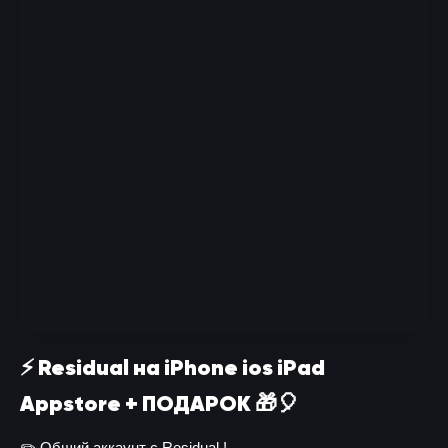
⚡️ Residual на iPhone ios iPad
Appstore + ПОДАРОК 🎁🎈
✏️ Общий аккаунт с Residual !