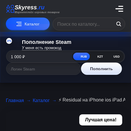
Skyress
.ru
Маркетплейс игровых товаров
Каталог
3%
Пополнение Steam
У меня есть промокод
RUB
KZT
USD
Пополнить
⚡️ Residual на iPhone ios iPad A
Главная
Каталог
Лучшая цена!