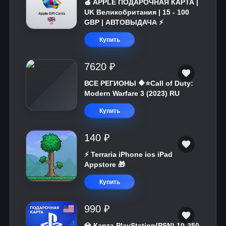
🍎 APPLE ПОДАРОЧНАЯ КАРТА |
UK Великобритания | 15 - 100
GBP | АВТОВЫДАЧА ⚡️
Купить
7620 ₽
ВСЕ РЕГИОНЫ 🔶⭐Call of Duty:
Modern Warfare 3 (2023) RU
Купить
140 ₽
⚡️ Terraria iPhone ios iPad
Appstore 🎁
Купить
990 ₽
💎 Карта PlayStation(PSN) 10-250