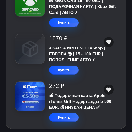
🎁 XBOX ОАЭ 15 - 50 USD |
ПОДАРОЧНАЯ КАРТА | Xbox Gift
Card | АВТО ⚡
Купить
1570 ₽
♦️ КАРТА NINTENDO eShop |
ЕВРОПА 🌍 | 15 - 100 EUR |
ПОПОЛНЕНИЕ АВТО ⚡
Купить
272 ₽
🍎 Подарочная карта Apple
iTunes Gift Нидерланды 5-500
EUR. 💰 НИЗКАЯ ЦЕНА ✅
Купить