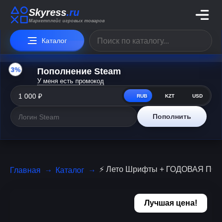
Skyress
.ru
Маркетплейс игровых товаров
Каталог
3%
Пополнение Steam
У меня есть промокод
RUB
KZT
USD
Пополнить
⚡️ Лето Шрифты + ГОДОВАЯ ПОДП
Главная
Каталог
Лучшая цена!