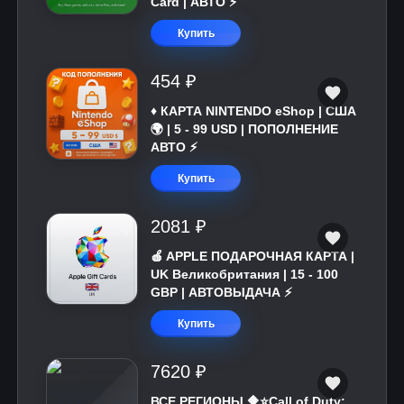
Card | АВТО ⚡
Купить
454 ₽
♦️ КАРТА NINTENDO eShop | США
🌍 | 5 - 99 USD | ПОПОЛНЕНИЕ
АВТО ⚡
Купить
2081 ₽
🍎 APPLE ПОДАРОЧНАЯ КАРТА |
UK Великобритания | 15 - 100
GBP | АВТОВЫДАЧА ⚡️
Купить
7620 ₽
ВСЕ РЕГИОНЫ 🔶⭐Call of Duty: