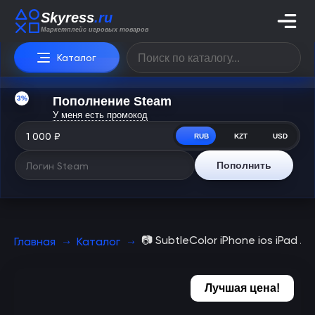
Skyress
.ru
Маркетплейс игровых товаров
Каталог
3%
Пополнение Steam
У меня есть промокод
RUB
KZT
USD
Пополнить
📷 SubtleColor iPhone ios iPad 
Главная
Каталог
Лучшая цена!