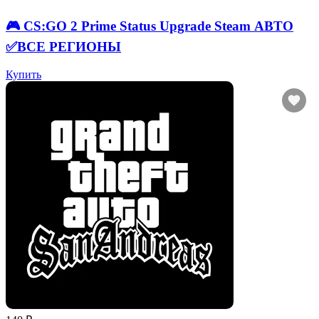
🎮 CS:GO 2 Prime Status Upgrade Steam АВТО
✅ВСЕ РЕГИОНЫ
Купить