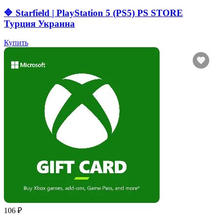
🔷 Starfield | PlayStation 5 (PS5) PS STORE
Турция Украина
Купить
106 ₽