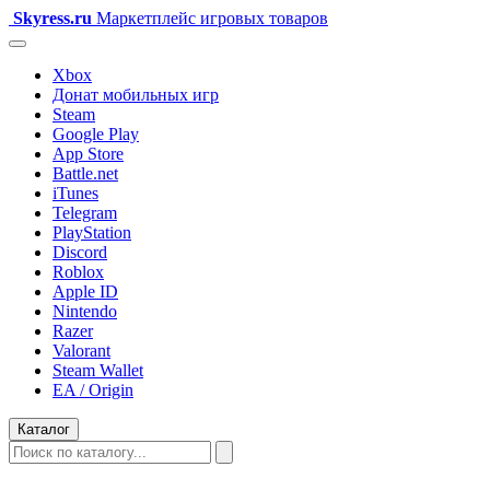
Skyress
.ru
Маркетплейс игровых товаров
Xbox
Донат мобильных игр
Steam
Google Play
App Store
Battle.net
iTunes
Telegram
PlayStation
Discord
Roblox
Apple ID
Nintendo
Razer
Valorant
Steam Wallet
EA / Origin
Каталог