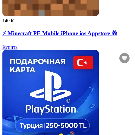
140 ₽
⚡️ Minecraft PE Mobile iPhone ios Appstore 🎁
Купить