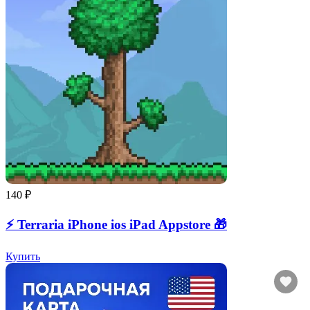
140 ₽
⚡️ Terraria iPhone ios iPad Appstore 🎁
Купить