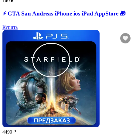
140 ₽
⚡️ GTA San Andreas iPhone ios iPad AppStore 🎁
Купить
4490 ₽