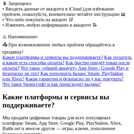
📵 Запрещено:
• Вводить данные от аккаунта в iCloud (для избежание
проблем, пожалуйста, внимательно читайте инструкцию 📖
• Что-либо покупать на аккаунт 🛒
• Изменять любую информацию в аккаунте 📝
⚠️ Напоминание:
📤 При возникновении любых проблем обращайтесь к
продавцу!
Какие платформы и сервисы вы поддерживаете?
Как оплатить
и какие есть способы оплаты?
Как быстро придёт товар после
оплаты?
Что такое «общий аккаунт» App Store / Google Play и
безопасно ли это?
Как пополнить баланс Steam, PlayStation
или Xbox?
Какие гарантии и безопасно ли у вас покупать?
Что такое Steam-гифт и как происходит выдача?
Какие платформы и сервисы вы
поддерживаете?
Мы продаём цифровые товары для всех популярных
платформ: Steam, App Store, Google Play, PlayStation, Xbox,
Battle.net и многое другое — игры, ключи, пополнение
баланса и аккаунты.