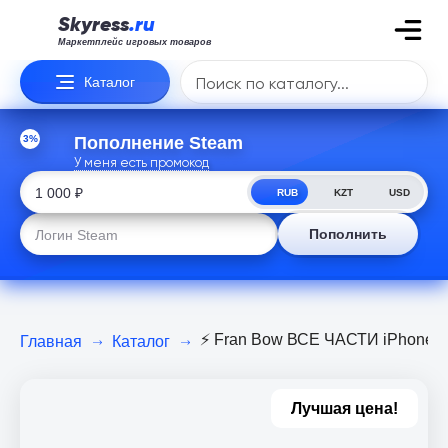
Skyress
.ru
Маркетплейс игровых товаров
Каталог
3%
Пополнение Steam
У меня есть промокод
RUB
KZT
USD
Пополнить
⚡ Fran Bow ВСЕ ЧАСТИ iPhone i
Главная
Каталог
Лучшая цена!