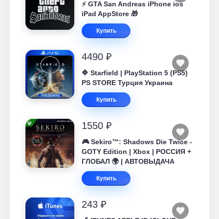
⚡️ GTA San Andreas iPhone ios
iPad AppStore 🎁
Купить
4490 ₽
🔷 Starfield | PlayStation 5 (PS5)
PS STORE Турция Украина
Купить
1550 ₽
🎮 Sekiro™: Shadows Die Twice -
GOTY Edition | Xbox | РОССИЯ +
ГЛОБАЛ 🌍 | АВТОВЫДАЧА
Купить
243 ₽