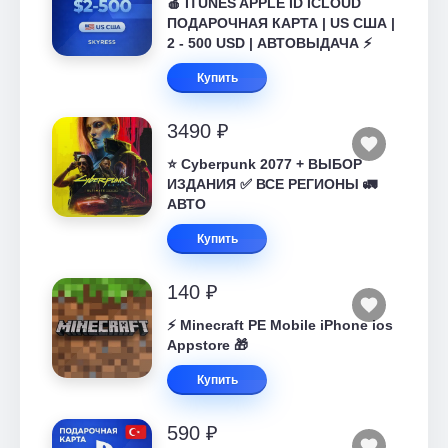
🍎 ITUNES APPLE ID ICLOUD
ПОДАРОЧНАЯ КАРТА | US США |
2 - 500 USD | АВТОВЫДАЧА ⚡️
Купить
3490 ₽
⭐ Cyberpunk 2077 + ВЫБОР
ИЗДАНИЯ ✅ ВСЕ РЕГИОНЫ 🚛
АВТО
Купить
140 ₽
⚡️ Minecraft PE Mobile iPhone ios
Appstore 🎁
Купить
590 ₽