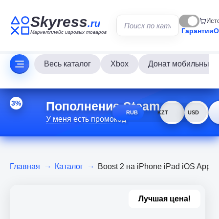
Skyress
Ист
.ru
Гарантии
О
Маркетплейс игровых товаров
Весь каталог
Xbox
Донат мобильных и
Пополнение Steam
3%
RUB
KZT
USD
У меня есть промокод
Главная
Каталог
Boost 2 на iPhone iPad iOS App
Лучшая цена!