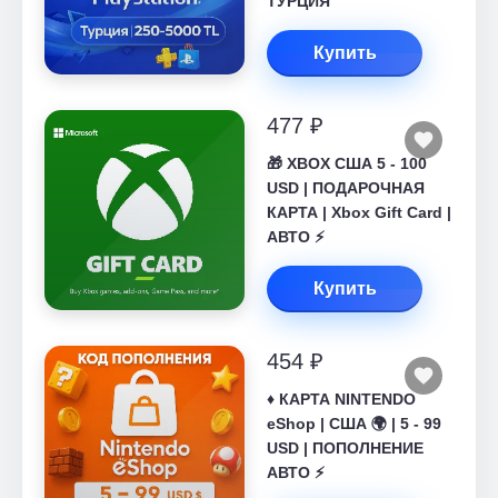
ТУРЦИЯ
Купить
477 ₽
🎁 XBOX США 5 - 100
USD | ПОДАРОЧНАЯ
КАРТА | Xbox Gift Card |
АВТО ⚡
Купить
454 ₽
♦️ КАРТА NINTENDO
eShop | США 🌍 | 5 - 99
USD | ПОПОЛНЕНИЕ
АВТО ⚡