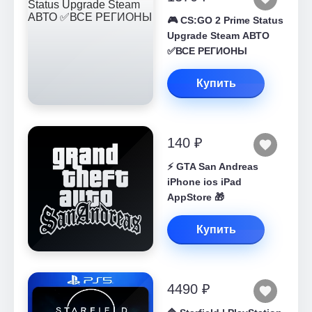
🎮 CS:GO 2 Prime Status
Upgrade Steam АВТО
✅ВСЕ РЕГИОНЫ
Купить
140 ₽
⚡️ GTA San Andreas
iPhone ios iPad
AppStore 🎁
Купить
4490 ₽