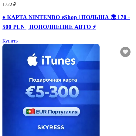
1722 ₽
♦️ КАРТА NINTENDO eShop | ПОЛЬША 🌍 | 70 -
500 PLN | ПОПОЛНЕНИЕ АВТО ⚡
Купить