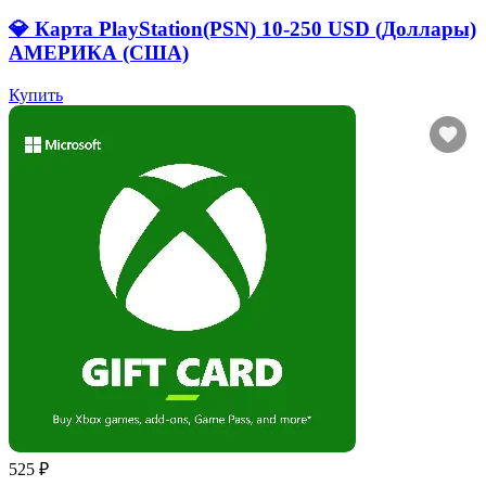
💎 Карта PlayStation(PSN) 10-250 USD (Доллары)
АМЕРИКА (США)
Купить
525 ₽