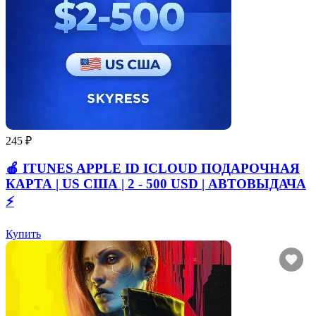
245 ₽
🍎 ITUNES APPLE ID ICLOUD ПОДАРОЧНАЯ
КАРТА | US США | 2 - 500 USD | АВТОВЫДАЧА
⚡️
Купить