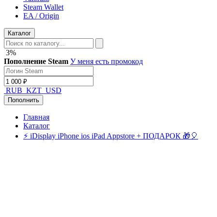
Steam Wallet
EA / Origin
Каталог
3%
Пополнение Steam
У меня есть промокод
RUB
KZT
USD
Пополнить
Главная
Каталог
⚡️ iDisplay iPhone ios iPad Appstore + ПОДАРОК 🎁🎈