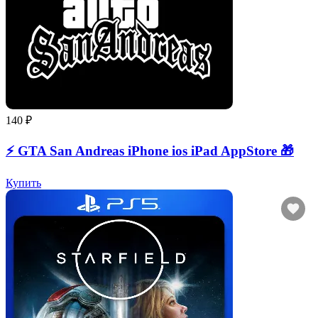
140 ₽
⚡️ GTA San Andreas iPhone ios iPad AppStore 🎁
Купить