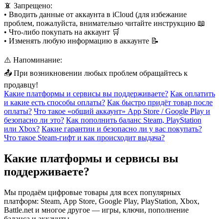
📵 Запрещено:
• Вводить данные от аккаунта в iCloud (для избежание
проблем, пожалуйста, внимательно читайте инструкцию 📖
• Что-либо покупать на аккаунт 🛒
• Изменять любую информацию в аккаунте 📝
⚠️ Напоминание:
📤 При возникновении любых проблем обращайтесь к
продавцу!
Какие платформы и сервисы вы поддерживаете?
Как оплатить
и какие есть способы оплаты?
Как быстро придёт товар после
оплаты?
Что такое «общий аккаунт» App Store / Google Play и
безопасно ли это?
Как пополнить баланс Steam, PlayStation
или Xbox?
Какие гарантии и безопасно ли у вас покупать?
Что такое Steam-гифт и как происходит выдача?
Какие платформы и сервисы вы
поддерживаете?
Мы продаём цифровые товары для всех популярных
платформ: Steam, App Store, Google Play, PlayStation, Xbox,
Battle.net и многое другое — игры, ключи, пополнение
баланса и аккаунты.