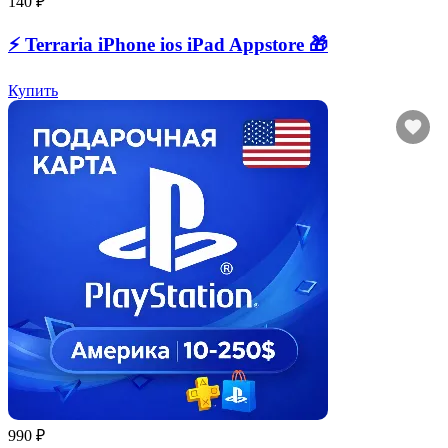
140 ₽
⚡️ Terraria iPhone ios iPad Appstore 🎁
Купить
990 ₽