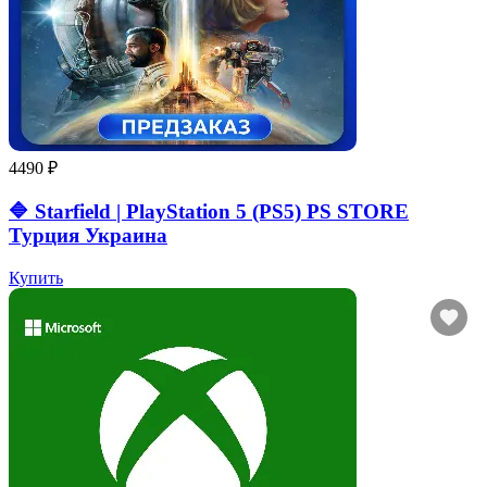
4490 ₽
🔷 Starfield | PlayStation 5 (PS5) PS STORE
Турция Украина
Купить