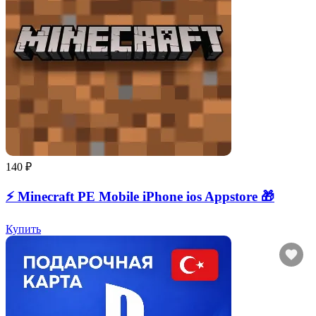
140 ₽
⚡️ Minecraft PE Mobile iPhone ios Appstore 🎁
Купить