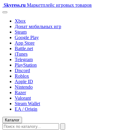
Skyress
.ru
Маркетплейс игровых товаров
Xbox
Донат мобильных игр
Steam
Google Play
App Store
Battle.net
iTunes
Telegram
PlayStation
Discord
Roblox
Apple ID
Nintendo
Razer
Valorant
Steam Wallet
EA / Origin
Каталог