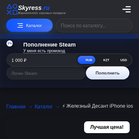
Skyress
.ru
Маркетплейс игровых товаров
Каталог
3%
Пополнение Steam
У меня есть промокод
RUB
KZT
USD
Пополнить
⚡️ Железный Десант iPhone ios 
Главная
Каталог
Лучшая цена!