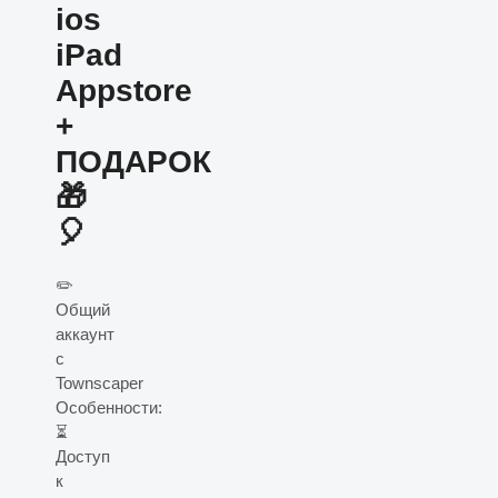
ios
iPad
Appstore
+
ПОДАРОК
🎁
🎈
✏️
Общий
аккаунт
с
Townscaper
Особенности:
⏳
Доступ
к