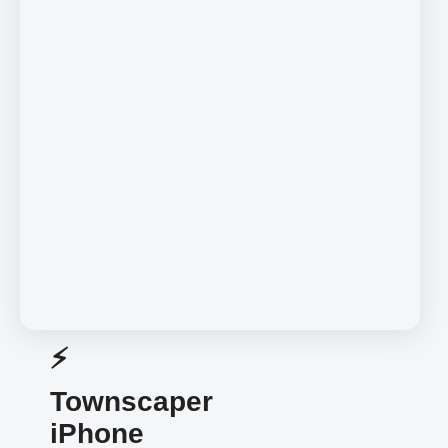
⚡️
Townscaper
iPhone