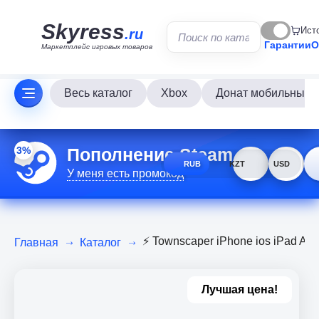
Skyress
Ист
.ru
Гарантии
О
Маркетплейс игровых товаров
Весь каталог
Xbox
Донат мобильных и
Пополнение Steam
3%
RUB
KZT
USD
У меня есть промокод
⚡️ Townscaper iPhone ios iPad A
Главная
Каталог
Лучшая цена!