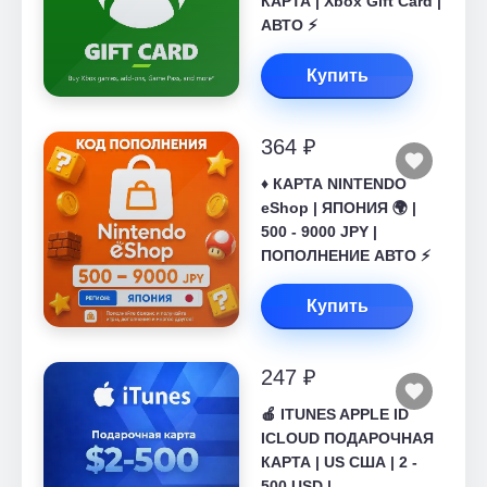
КАРТА | Xbox Gift Card |
АВТО ⚡
Купить
364 ₽
♦️ КАРТА NINTENDO
eShop | ЯПОНИЯ 🌍 |
500 - 9000 JPY |
ПОПОЛНЕНИЕ АВТО ⚡
Купить
247 ₽
🍎 ITUNES APPLE ID
ICLOUD ПОДАРОЧНАЯ
КАРТА | US США | 2 -
500 USD |