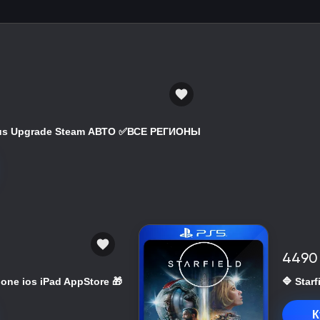
atus Upgrade Steam АВТО ✅ВСЕ РЕГИОНЫ
4490
hone ios iPad AppStore 🎁
🔷 Star
К