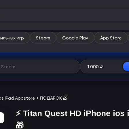
ильных игр
Steam
Google Play
App Store
 ios iPad Appstore + ПОДАРОК 🎁
⚡️ Titan Quest HD iPhone io
🎁