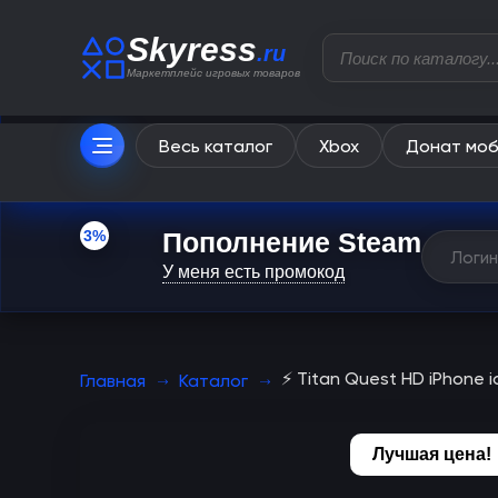
Skyress
.ru
Маркетплейс игровых товаров
Весь каталог
Xbox
Донат моб
3%
Пополнение Steam
У меня есть промокод
⚡️ Titan Quest HD iPhone
Главная
Каталог
Лучшая цена!