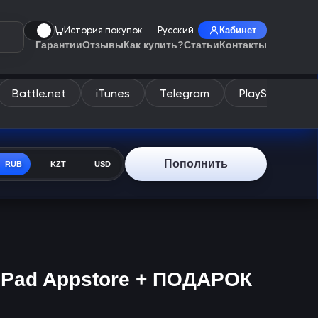
История покупок
Русский
Кабинет
Гарантии
Отзывы
Как купить?
Статьи
Контакты
Battle.net
iTunes
Telegram
PlayStation
Пополнить
RUB
KZT
USD
s iPad Appstore + ПОДАРОК