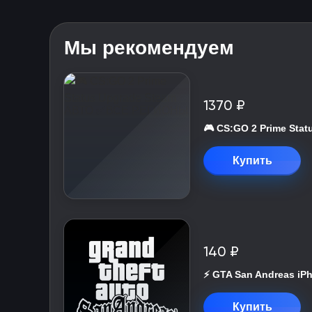
Мы рекомендуем
1370 ₽
🎮 CS:GO 2 Prime St
Купить
140 ₽
⚡️ GTA San Andreas iP
Купить