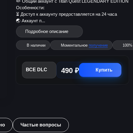
✏️ Общий аккаунт с Titan Quest LEGENDARY EDITION
Особенности:
⏳ Доступ к аккаунту предоставляется на 24 часа
🌏 Аккаунт п...
Подробное описание
В наличии
Моментальное
получение
100
490 ₽
ВСЕ DLC
Купить
но
Частые вопросы