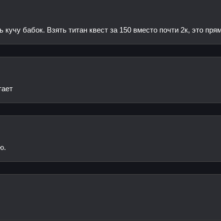
кучу бабок. Взять титан квест за 150 вместо почти 2к, это пря
тает
ю.