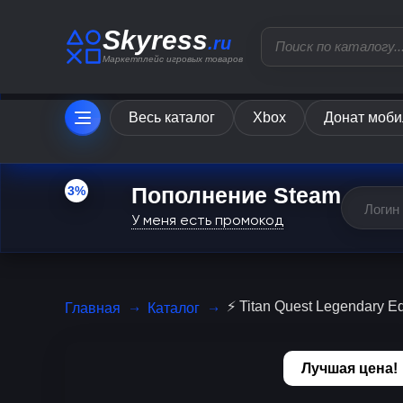
Skyress
.ru
Маркетплейс игровых товаров
Весь каталог
Xbox
Донат моби
Пополнение Steam
3%
У меня есть промокод
⚡ Titan Quest Legendary Ed
Главная
Каталог
Лучшая цена!