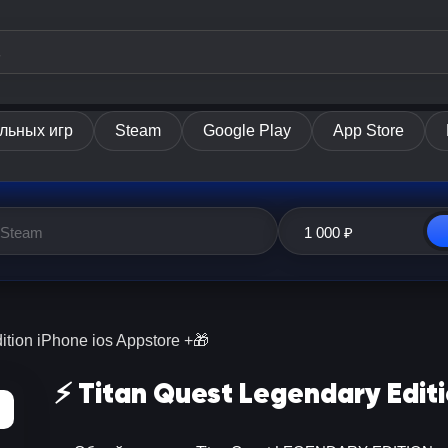
льных игр
Steam
Google Play
App Store
ition iPhone ios Appstore +🎁
⚡ Titan Quest Legendary Editi