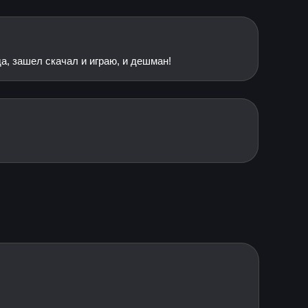
а, зашел скачал и играю, и дешман!