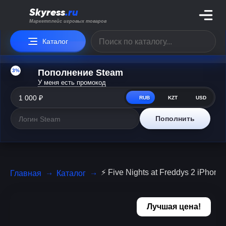
Skyress
.ru
Маркетплейс игровых товаров
Каталог
3%
Пополнение Steam
У меня есть промокод
RUB
KZT
USD
Пополнить
⚡ Five Nights at Freddys 2 iPhone
Главная
Каталог
Лучшая цена!