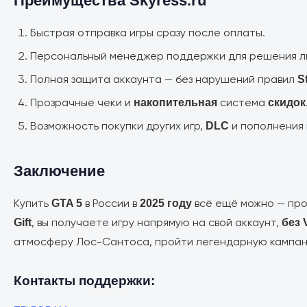
Преимущества Skyress.ru
Быстрая отправка игры сразу после оплаты.
Персональный менеджер поддержки для решения л
Полная защита аккаунта — без нарушений правил
S
Прозрачные чеки и
система
накопительная
скидок
Возможность покупки других игр,
и пополнения
DLC
Заключение
Купить
в России в
всё ещё можно — про
GTA 5
2025 году
, вы получаете игру напрямую на свой аккаунт,
Gift
без 
атмосферу Лос-Сантоса, пройти легендарную кампани
Контакты поддержки: