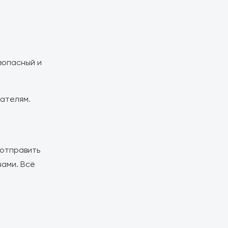
зопасный и
вателям.
а
 отправить
чами. Всё