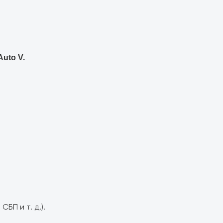
Auto V.
БП и т. д.).