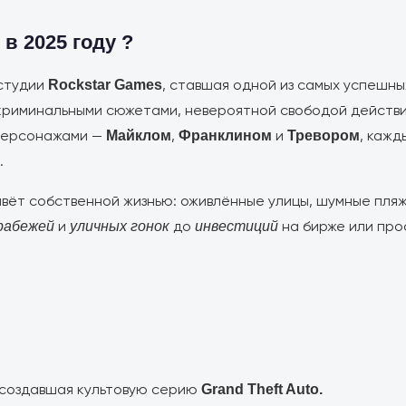
 в 2025 году ?
 студии
, ставшая одной из самых успешны
Rockstar Games
криминальными сюжетами, невероятной свободой действи
 персонажами —
,
и
, кажд
Майклом
Франклином
Тревором
.
вёт собственной жизнью: оживлённые улицы, шумные пляж
и
до
на бирже или про
рабежей
уличных гонок
инвестиций
 создавшая культовую серию
Grand Theft Auto.