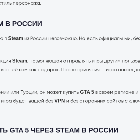
стиль персонажа.
M В РОССИИ
ю в
из России невозможно. Но есть официальный, бе
Steam
нкция
, позволяющая отправлять игры другим пользо
Steam
ляет её вам как подарок. После принятия — игра навсегд
нии или Турции, он может купить
в своём регионе и
GTA 5
 игра будет вашей без
и без сторонних сайтов с клю
VPN
Ь GTA 5 ЧЕРЕЗ STEAM В РОССИИ