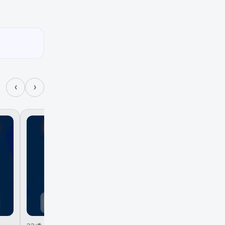
‹
›
₽₽ 💳 Пополнение балан
Steam в РУБЛЯХ (RUB) ₽
БЫСТРО