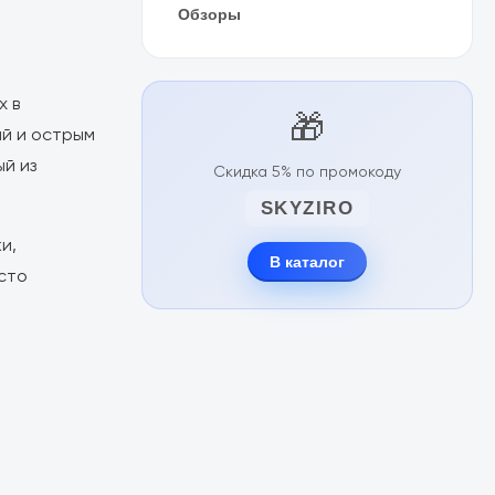
Обзоры
х в
🎁
й и острым
ый из
Скидка 5% по промокоду
SKYZIRO
и,
В каталог
сто