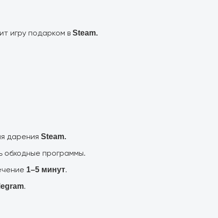
ит игру подарком в
Steam.
ия дарения
Steam.
ь обходные программы.
течение
.
1–5 минут
.
legram