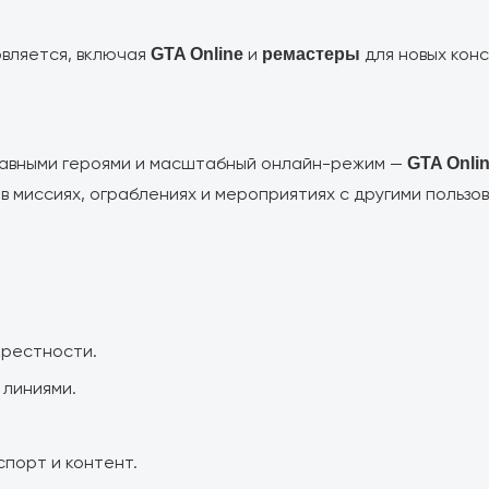
овляется, включая
и
для новых конс
GTA Online
ремастеры
лавными героями и масштабный онлайн-режим —
GTA Onli
 миссиях, ограблениях и мероприятиях с другими пользо
крестности.
линиями.
спорт и контент.