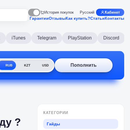
История покупок
Русский
Кабинет
Гарантии
Отзывы
Как купить?
Статьи
Контакты
iTunes
Telegram
PlayStation
Discord
Пополнить
RUB
KZT
USD
КАТЕГОРИИ
ду ?
Гайды