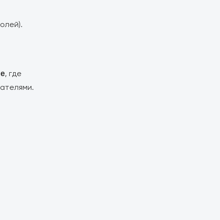
олей).
, где
ne
вателями.