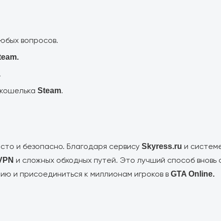
юбых вопросов.
team.
.
 кошелька
.
Steam
сто и безопасно. Благодаря сервису
и систем
Skyress.ru
и сложных обходных путей. Это лучший способ вновь о
VPN
ю и присоединиться к миллионам игроков в
GTA Online.