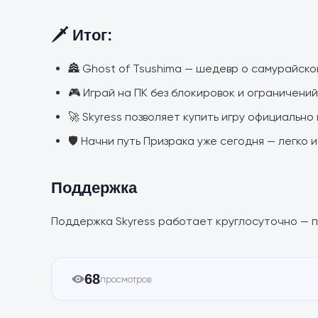
🗡️ Итог:
🏯 Ghost of Tsushima — шедевр о самурайско
🎮 Играй на ПК без блокировок и ограничений
🚀 Skyress позволяет купить игру официально
🛡️ Начни путь Призрака уже сегодня — легко 
Поддержка
Поддержка Skyress работает круглосуточно — п
68
просмотров