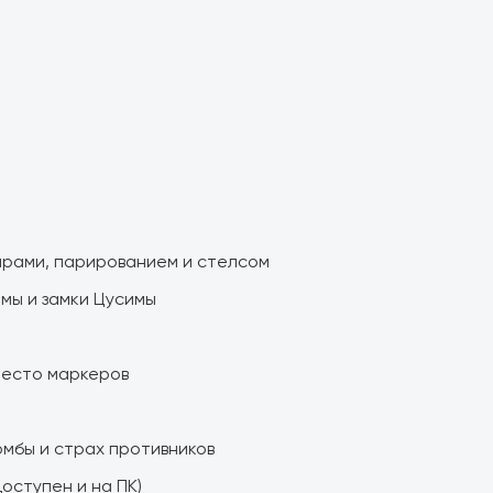
арами, парированием и стелсом
амы и замки Цусимы
вместо маркеров
омбы и страх противников
оступен и на ПК)