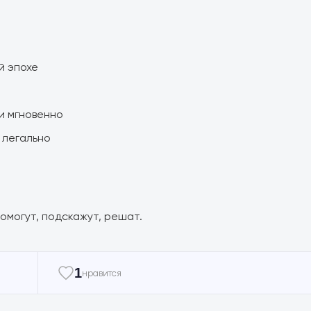
й эпохе
 и мгновенно
и легально
омогут, подскажут, решат.
1
нравится