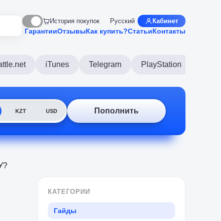
История покупок
Русский
Кабинет
Гарантии
Отзывы
Как купить?
Статьи
Контакты
ttle.net
iTunes
Telegram
PlayStation
Disco
Пополнить
KZT
USD
У?
КАТЕГОРИИ
Гайды