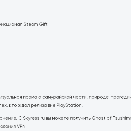
ункционал Steam Gift
визуальная поэма о самурайской чести, природе, трагеди
ех, кто ждал релиза вне PlayStation.
чение. С Skyress.ru вы можете получить Ghost of Tsushim
зования VPN.