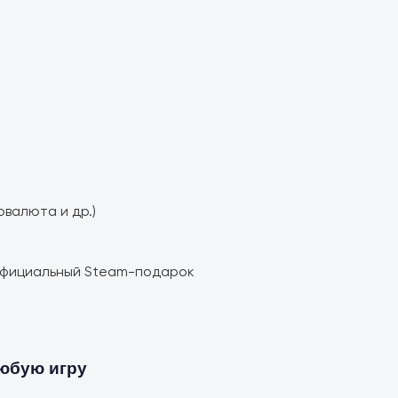
овалюта и др.)
 официальный Steam-подарок
любую игру