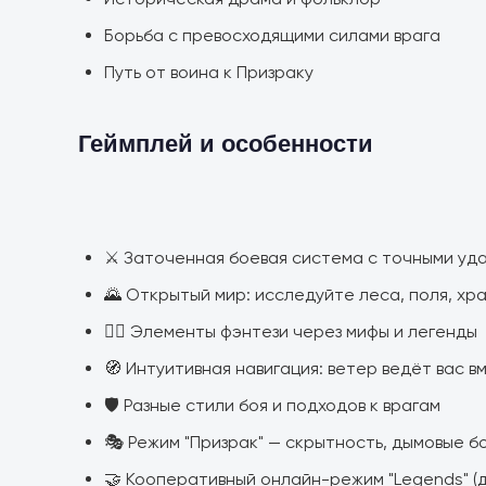
Борьба с превосходящими силами врага
Путь от воина к Призраку
Геймплей и особенности
⚔️ Заточенная боевая система с точными уд
🌄 Открытый мир: исследуйте леса, поля, хр
🧙‍♂️ Элементы фэнтези через мифы и легенды
🧭 Интуитивная навигация: ветер ведёт вас 
🛡️ Разные стили боя и подходов к врагам
🎭 Режим "Призрак" — скрытность, дымовые б
🤝 Кооперативный онлайн-режим "Legends" (д