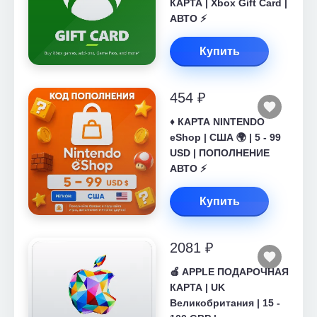
КАРТА | Xbox Gift Card |
АВТО ⚡
Купить
454 ₽
♦️ КАРТА NINTENDO
eShop | США 🌍 | 5 - 99
USD | ПОПОЛНЕНИЕ
АВТО ⚡
Купить
2081 ₽
🍎 APPLE ПОДАРОЧНАЯ
КАРТА | UK
Великобритания | 15 -