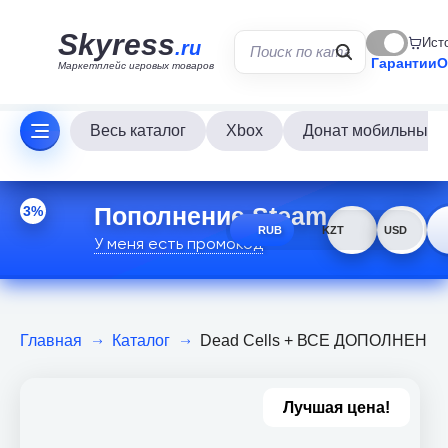
Skyress
Ист
.ru
Гарантии
О
Маркетплейс игровых товаров
Весь каталог
Xbox
Донат мобильных и
Пополнение Steam
3%
RUB
KZT
USD
У меня есть промокод
Главная
Каталог
Dead Cells + ВСЕ ДОПОЛНЕНИЯ н
Лучшая цена!