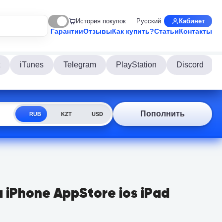
История покупок
Русский
Кабинет
Гарантии
Отзывы
Как купить?
Статьи
Контакты
iTunes
Telegram
PlayStation
Discord
Пополнить
RUB
KZT
USD
iPhone AppStore ios iPad