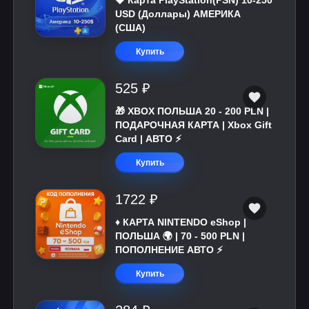
💎 Карта PlayStation(PSN) 10-250
USD (Доллары) АМЕРИКА
(США)
Купить
525 ₽
🎁 XBOX ПОЛЬША 20 - 200 PLN |
ПОДАРОЧНАЯ КАРТА | Xbox Gift
Card | АВТО ⚡
Купить
1722 ₽
♦️ КАРТА NINTENDO eShop |
ПОЛЬША 🌍 | 70 - 500 PLN |
ПОПОЛНЕНИЕ АВТО ⚡
Купить