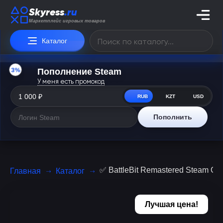
Skyress
.ru
Маркетплейс игровых товаров
Каталог
3%
Пополнение Steam
У меня есть промокод
RUB
KZT
USD
Пополнить
✅ BattleBit Remastered Steam 
Главная
Каталог
Лучшая цена!