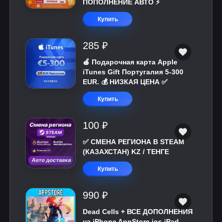
ПОПОЛНЕНИЕ АВТО ⚡
Купить
285 ₽
🍎 Подарочная карта Apple
iTunes Gift Португалия 5-300
EUR. 💰 НИЗКАЯ ЦЕНА ✅
Купить
100 ₽
✅ СМЕНА РЕГИОНА В STEAM
(КАЗАХСТАН) KZ / ТЕНГЕ
Купить
990 ₽
Dead Cells + ВСЕ ДОПОЛНЕНИЯ
на iPhone AppStore ios iPad