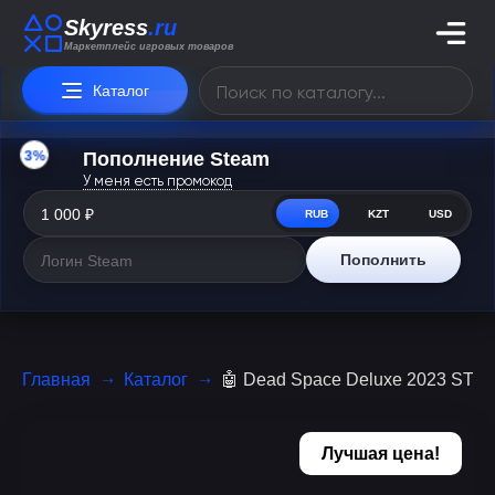
Skyress
.ru
Маркетплейс игровых товаров
Каталог
3%
Пополнение Steam
У меня есть промокод
RUB
KZT
USD
Пополнить
Главная
Каталог
🤖 Dead Space Deluxe 2023 ST
Лучшая цена!