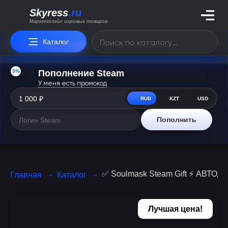
Skyress
.ru
Маркетплейс игровых товаров
Каталог
3%
Пополнение Steam
У меня есть промокод
RUB
KZT
USD
Пополнить
✅ Soulmask Steam Gift ⚡ АВТО
Главная
Каталог
Лучшая цена!