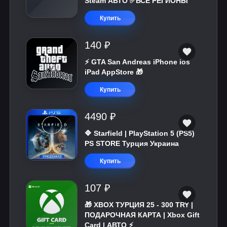
Steam АВТО ✅ВСЕ РЕГИОНЫ
Купить
140 ₽
⚡️ GTA San Andreas iPhone ios
iPad AppStore 🎁
Купить
4490 ₽
🔷 Starfield | PlayStation 5 (PS5)
PS STORE Турция Украина
Купить
107 ₽
🎁 XBOX ТУРЦИЯ 25 - 300 TRY |
ПОДАРОЧНАЯ КАРТА | Xbox Gift
Card | АВТО ⚡